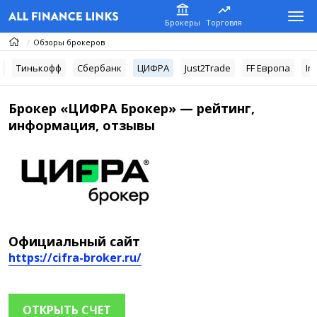
Брокеры
Торговля
Обзоры брокеров
С
Тинькофф
Сбербанк
ЦИФРА
Just2Trade
FF Европа
In
Брокер «ЦИФРА Брокер» — рейтинг,
информация, отзывы
Официальный сайт
https://cifra-broker.ru/
ОТКРЫТЬ СЧЕТ