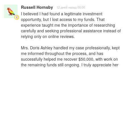
Russell Hornsby
12 дней назад 00:00
I believed I had found a legitimate investment 
opportunity, but I lost access to my funds. That 
experience taught me the importance of researching 
carefully and seeking professional assistance instead of 
relying only on online reviews.

Mrs. Doris Ashley handled my case professionally, kept 
me informed throughout the process, and has 
successfully helped me recover $50,000, with work on 
the remaining funds still ongoing. I truly appreciate her 
transparency and dedication.

Contact:

Mrs. Doris Ashley

TEXT : dorisashley71 (AT) gmail c 0 m

Always research thoroughly before investing, verify that 
any platform is properly regulated where applicable, and 
never invest more than you can afford to lose.