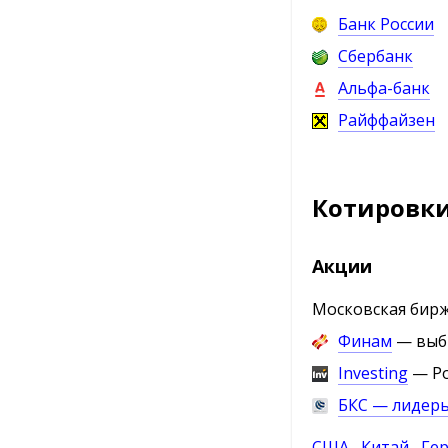
Банк России
Сбербанк
Альфа-банк
Райффайзен
Котировки
Акции
Московская бирж
Финам
— выбр
Investing
— Ро
БКС — лидеры
США
Китай
Ге