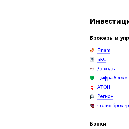
Инвестици
Брокеры и у
Finam
БКС
Доходъ
Цифра броке
АТОН
Регион
Солид брокер
Банки