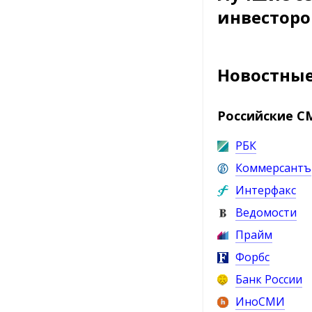
инвесторо
Новостны
Российские С
РБК
Коммерсантъ
Интерфакс
Ведомости
Прайм
Форбс
Банк России
ИноСМИ