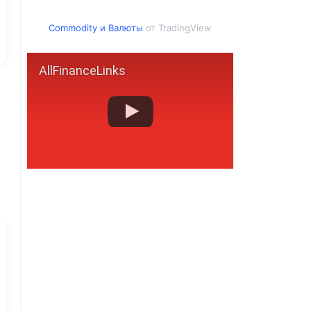
Commodity
и
Валюты
от TradingView
AllFinanceLinks