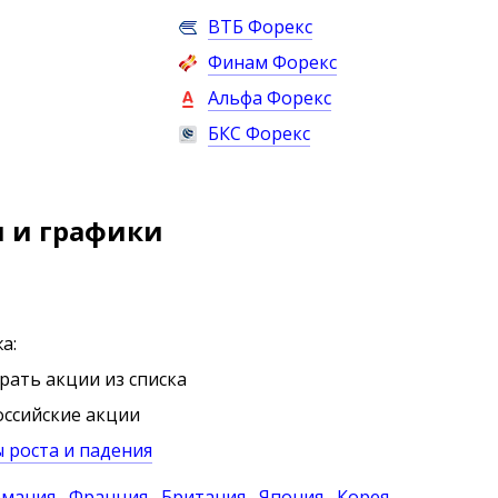
ВТБ Форекс
Финам Форекс
Альфа Форекс
БКС Форекс
 и графики
а:
ать акции из списка
ссийские акции
 роста и падения
рмания
Франция
Британия
Япония
Корея