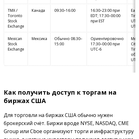
TMX /
Канада
09:30–16:00
16:30–23:00 при
East
Toronto
EDT; 17:30–00:00
Time
Stock
при EST
UTC-
Exchange
UTC
Mexican
Мексика
Обычно 08:30–
Ориентировочно
Mex
Stock
15:00
17:30–00:00 при
City
Exchange
UTC-6
Time
обы
UTC
Как получить доступ к торгам на
биржах США
Для торговли на биржах США обычно нужен
брокерский счёт. Биржи вроде NYSE, NASDAQ, CME
Group или Cboe организуют торги и инфраструктуру