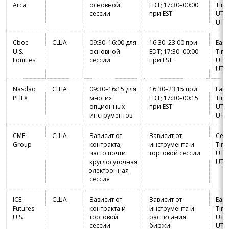
Arca
основной
EDT; 17:30–00:00
Time
сессии
при EST
UTC-
UTC
Cboe
США
09:30–16:00 для
16:30–23:00 при
East
U.S.
основной
EDT; 17:30–00:00
Time
Equities
сессии
при EST
UTC-
UTC
Nasdaq
США
09:30–16:15 для
16:30–23:15 при
East
PHLX
многих
EDT; 17:30–00:15
Time
опционных
при EST
UTC-
инструментов
UTC
CME
США
Зависит от
Зависит от
Cent
Group
контракта,
инструмента и
Time
часто почти
торговой сессии
UTC-
круглосуточная
UTC
электронная
сессия
ICE
США
Зависит от
Зависит от
East
Futures
контракта и
инструмента и
Time
U.S.
торговой
расписания
UTC-
сессии
биржи
UTC