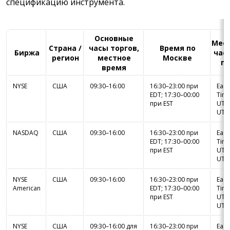
спецификацию инструмента.
Основные
Мес
Страна /
часы торгов,
Время по
Биржа
час
регион
местное
Москве
по
время
NYSE
США
09:30–16:00
16:30–23:00 при
East
EDT; 17:30–00:00
Time
при EST
UTC-
UTC
NASDAQ
США
09:30–16:00
16:30–23:00 при
East
EDT; 17:30–00:00
Time
при EST
UTC-
UTC
NYSE
США
09:30–16:00
16:30–23:00 при
East
American
EDT; 17:30–00:00
Time
при EST
UTC-
UTC
NYSE
США
09:30–16:00 для
16:30–23:00 при
East