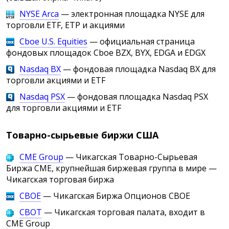
NYSE Arca
— электронная площадка NYSE для
торговли ETF, ETP и акциями
Cboe U.S. Equities
— официальная страница
фондовых площадок Cboe BZX, BYX, EDGA и EDGX
Nasdaq BX
— фондовая площадка Nasdaq BX для
торговли акциями и ETF
Nasdaq PSX
— фондовая площадка Nasdaq PSX
для торговли акциями и ETF
Товарно-сырьевые биржи США
CME Group
— Чикагская Товарно-Сырьевая
Биржа CME, крупнейшая биржевая группа в мире —
Чикагская торговая биржа
CBOE
— Чикагская Биржа Опционов CBOE
CBOT
— Чикагская торговая палата, входит в
CME Group