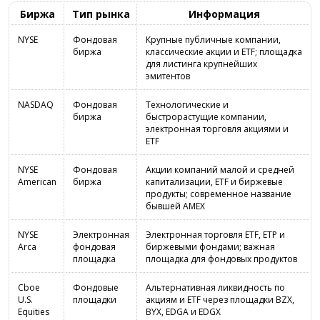
Биржа
Тип рынка
Информация
NYSE
Фондовая
Крупные публичные компании,
биржа
классические акции и ETF; площадка
для листинга крупнейших
эмитентов
NASDAQ
Фондовая
Технологические и
биржа
быстрорастущие компании,
электронная торговля акциями и
ETF
NYSE
Фондовая
Акции компаний малой и средней
American
биржа
капитализации, ETF и биржевые
продукты; современное название
бывшей AMEX
NYSE
Электронная
Электронная торговля ETF, ETP и
Arca
фондовая
биржевыми фондами; важная
площадка
площадка для фондовых продуктов
Cboe
Фондовые
Альтернативная ликвидность по
U.S.
площадки
акциям и ETF через площадки BZX,
Equities
BYX, EDGA и EDGX