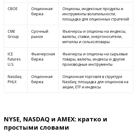
CBOE
Опционная
Опционы, индексные продукты и
биржа
инструменты волатильности;
площадка для опционных стратегий
CME
Срочный
Фьючерсы и опционы на индексы,
Group
рынок
валюты, ставки, энергоносители,
металлы и сельхозтовары
ICE
Фьючерсная
Фьючерсы и опционы на сырьевые
Futures
биржа
товары, валюты, индексы и другие
U.S.
производные инструменты
Nasdaq
Опционная
Опционная торговля в структуре
PHLX
биржа
Nasdaq; площадка для опционов на
акции, ETF и индексы
NYSE, NASDAQ и AMEX: кратко и
простыми словами